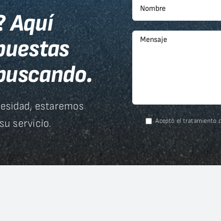
?
Aquí
spuestas
buscando.
esidad, estaremos
u servicio.
Acepto el tratamiento d